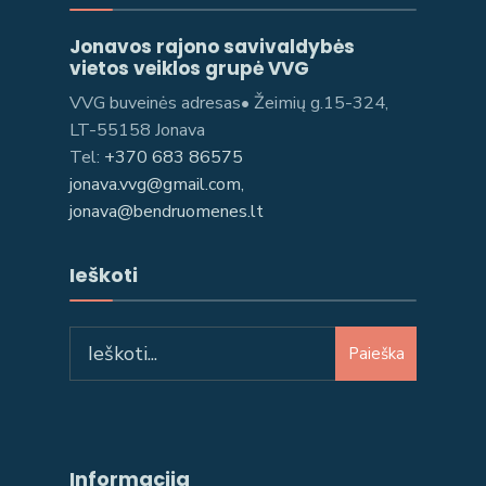
Jonavos rajono savivaldybės
vietos veiklos grupė VVG
VVG buveinės adresas• Žeimių g.15-324,
LT-55158 Jonava
Tel:
+370 683 86575
jonava.vvg@gmail.com,
jonava@bendruomenes.lt
Ieškoti
Paieška
Informacija