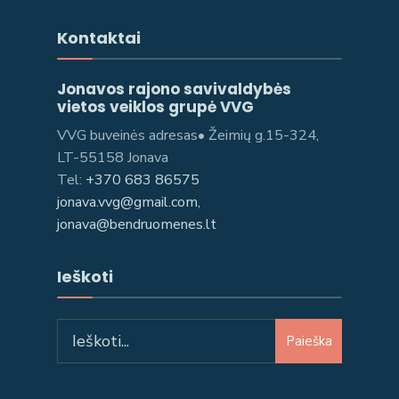
Kontaktai
Jonavos rajono savivaldybės
vietos veiklos grupė VVG
VVG buveinės adresas• Žeimių g.15-324,
LT-55158 Jonava
Tel:
+370 683 86575
jonava.vvg@gmail.com,
jonava@bendruomenes.lt
Ieškoti
Paieška