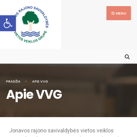
MENU
Open toolbar
PRADŽIA
APIE VVG
Apie VVG
Jonavos rajono savivaldybės vietos veiklos