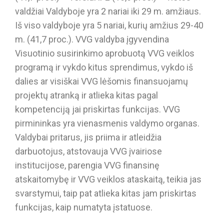
valdžiai Valdyboje yra 2 nariai iki 29 m. amžiaus.
Iš viso valdyboje yra 5 nariai, kurių amžius 29-40
m. (41,7 proc.). VVG valdyba įgyvendina
Visuotinio susirinkimo aprobuotą VVG veiklos
programą ir vykdo kitus sprendimus, vykdo iš
dalies ar visiškai VVG lėšomis finansuojamų
projektų atranką ir atlieka kitas pagal
kompetenciją jai priskirtas funkcijas. VVG
pirmininkas yra vienasmenis valdymo organas.
Valdybai pritarus, jis priima ir atleidžia
darbuotojus, atstovauja VVG įvairiose
institucijose, parengia VVG finansinę
atskaitomybę ir VVG veiklos ataskaitą, teikia jas
svarstymui, taip pat atlieka kitas jam priskirtas
funkcijas, kaip numatyta įstatuose.