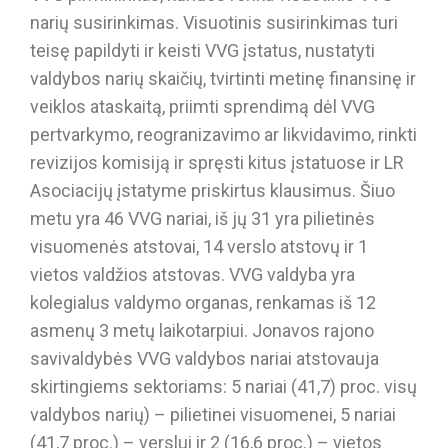
narių susirinkimas. Visuotinis susirinkimas turi
teisę papildyti ir keisti VVG įstatus, nustatyti
valdybos narių skaičių, tvirtinti metinę finansinę ir
veiklos ataskaitą, priimti sprendimą dėl VVG
pertvarkymo, reogranizavimo ar likvidavimo, rinkti
revizijos komisiją ir spręsti kitus įstatuose ir LR
Asociacijų įstatyme priskirtus klausimus. Šiuo
metu yra 46 VVG nariai, iš jų 31 yra pilietinės
visuomenės atstovai, 14 verslo atstovų ir 1
vietos valdžios atstovas. VVG valdyba yra
kolegialus valdymo organas, renkamas iš 12
asmenų 3 metų laikotarpiui. Jonavos rajono
savivaldybės VVG valdybos nariai atstovauja
skirtingiems sektoriams: 5 nariai (41,7) proc. visų
valdybos narių) – pilietinei visuomenei, 5 nariai
(41,7 proc.) – verslui ir 2 (16,6 proc.) – vietos