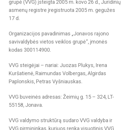
grupė (VVG) įsteigta 2005 m. kovo 26 d., Juridinių
asmenų registre įregistruota 2005 m. gegužes
17 d.
Organizacijos pavadinimas „Jonavos rajono
savivaldybės vietos veiklos grupė“, įmonės
kodas 300114900.
VVG steigėjai – nariai: Juozas Plukys, Irena
Kuršatienė, Raimundas Volbergas, Algirdas
Paplonskis, Petras Vyšniauskas.
VVG buveinės adresas: Žeimių g. 15 – 324, LT-
55158, Jonava.
VVG valdymo struktūrą sudaro VVG valdyba ir
VVG pirmininkas, kuriuos renka visuotinis VVG