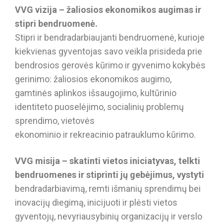
VVG vizija – žaliosios ekonomikos augimas ir
stipri bendruomenė.
Stipri ir bendradarbiaujanti bendruomenė, kurioje
kiekvienas gyventojas savo veikla prisideda prie
bendrosios gerovės kūrimo ir gyvenimo kokybės
gerinimo: žaliosios ekonomikos augimo,
gamtinės aplinkos išsaugojimo, kultūrinio
identiteto puoselėjimo, socialinių problemų
sprendimo, vietovės
ekonominio ir rekreacinio patrauklumo kūrimo.
VVG misija – skatinti vietos iniciatyvas, telkti
bendruomenes ir stiprinti jų gebėjimus, vystyti
bendradarbiavimą, remti išmanių sprendimų bei
inovacijų diegimą, inicijuoti ir plėsti vietos
gyventojų, nevyriausybinių organizacijų ir verslo