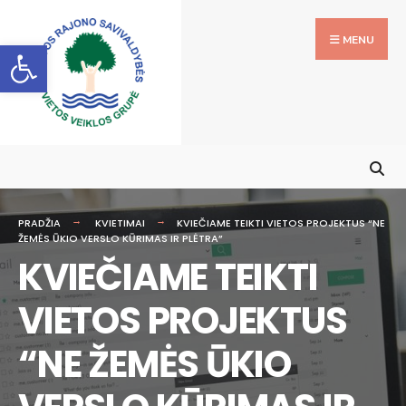
MENU
Open toolbar
PRADŽIA
KVIETIMAI
KVIEČIAME TEIKTI VIETOS PROJEKTUS “NE
ŽEMĖS ŪKIO VERSLO KŪRIMAS IR PLĖTRA”
KVIEČIAME TEIKTI
VIETOS PROJEKTUS
“NE ŽEMĖS ŪKIO