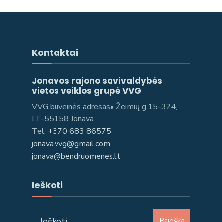
Kontaktai
Jonavos rajono savivaldybės
vietos veiklos grupė VVG
VVG buveinės adresas• Žeimių g.15-324,
LT-55158 Jonava
Tel:
+370 683 86575
jonava.vvg@gmail.com,
jonava@bendruomenes.lt
Ieškoti
Paieška