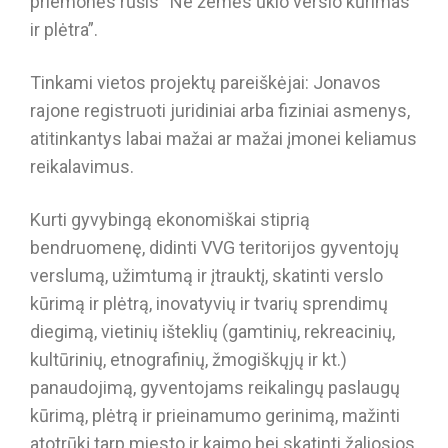
priemonės rūšis “Ne žemės ūkio verslo kūrimas
ir plėtra”.
Tinkami vietos projektų pareiškėjai: Jonavos
rajone registruoti juridiniai arba fiziniai asmenys,
atitinkantys labai mažai ar mažai įmonei keliamus
reikalavimus.
Kurti gyvybingą ekonomiškai stiprią
bendruomenę, didinti VVG teritorijos gyventojų
verslumą, užimtumą ir įtrauktį, skatinti verslo
kūrimą ir plėtrą, inovatyvių ir tvarių sprendimų
diegimą, vietinių išteklių (gamtinių, rekreacinių,
kultūrinių, etnografinių, žmogiškųjų ir kt.)
panaudojimą, gyventojams reikalingų paslaugų
kūrimą, plėtrą ir prieinamumo gerinimą, mažinti
atotrūkį tarp miesto ir kaimo bei skatinti žaliosios