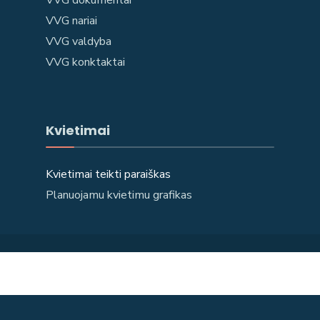
VVG nariai
VVG valdyba
VVG konktaktai
Kvietimai
Kvietimai teikti paraiškas
Planuojamu kvietimu grafikas